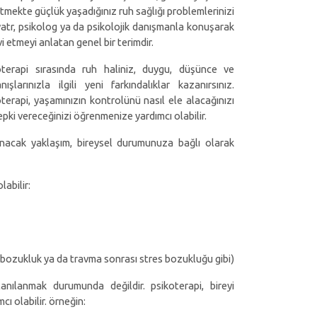
tmekte güçlük yaşadığınız ruh sağlığı problemlerinizi
yatr, psikolog ya da psikolojik danışmanla konuşarak
i etmeyi anlatan genel bir terimdir.
oterapi sırasında ruh haliniz, duygu, düşünce ve
nışlarınızla ilgili yeni farkındalıklar kazanırsınız.
terapi, yaşamınızın kontrolünü nasıl ele alacağınızı
epki vereceğinizi öğrenmenize yardımcı olabilir.
ulanacak yaklaşım, bireysel durumunuza bağlı olarak
labilir:
bozukluk ya da travma sonrası stres bozukluğu gibi)
nılanmak durumunda değildir. psikoterapi, bireyi
ı olabilir. örneğin: