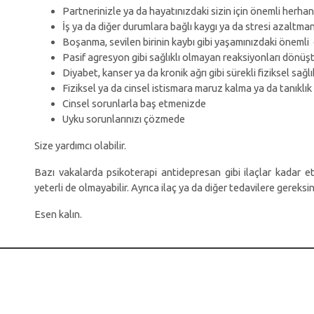
Partnerinizle ya da hayatınızdaki sizin için önemli herhan
İş ya da diğer durumlara bağlı kaygı ya da stresi azaltma
Boşanma, sevilen birinin kaybı gibi yaşamınızdaki önemli
Pasif agresyon gibi sağlıklı olmayan reaksiyonları dönü
Diyabet, kanser ya da kronik ağrı gibi sürekli fiziksel sa
Fiziksel ya da cinsel istismara maruz kalma ya da tanıkl
Cinsel sorunlarla baş etmenizde
Uyku sorunlarınızı çözmede
Size yardımcı olabilir.
Bazı vakalarda psikoterapi antidepresan gibi ilaçlar kadar etk
yeterli de olmayabilir. Ayrıca ilaç ya da diğer tedavilere gereksin
Esen kalın.