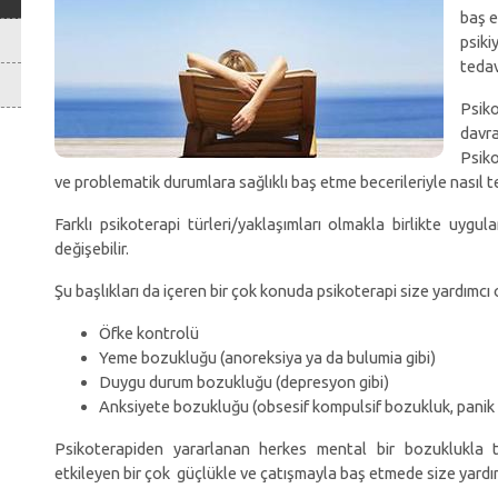
baş e
psiki
tedav
Psik
davra
Psiko
ve problematik durumlara sağlıklı baş etme becerileriyle nasıl t
Farklı psikoterapi türleri/yaklaşımları olmakla birlikte uyg
değişebilir.
Şu başlıkları da içeren bir çok konuda psikoterapi size yardımcı o
Öfke kontrolü
Yeme bozukluğu (anoreksiya ya da bulumia gibi)
Duygu durum bozukluğu (depresyon gibi)
Anksiyete bozukluğu (obsesif kompulsif bozukluk, panik 
Psikoterapiden yararlanan herkes mental bir bozuklukla ta
etkileyen bir çok güçlükle ve çatışmayla baş etmede size yardımc