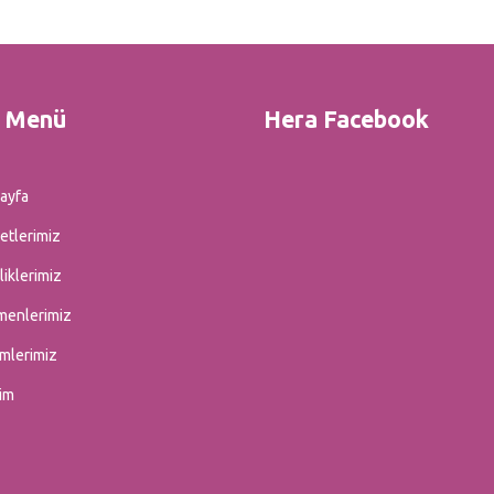
ı Menü
Hera Facebook
ayfa
etlerimiz
liklerimiz
menlerimiz
imlerimiz
şim