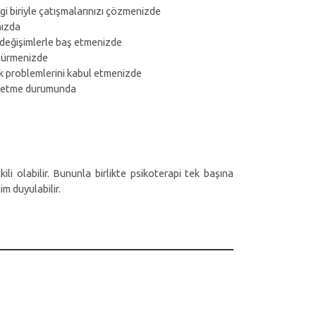
gi biriyle çatışmalarınızı çözmenizde
nızda
 değişimlerle baş etmenizde
ştürmenizde
ğlık problemlerini kabul etmenizde
ık etme durumunda
ili olabilir. Bununla birlikte psikoterapi tek başına
im duyulabilir.