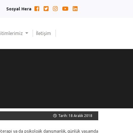
Sosyal Hera
(current)
itimlerimiz
İletişim
Tarih: 18 Aralık 2018
terapi ya da psikolojik danışmanlık, günlük yaşamda