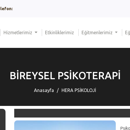
lefon:
urrent)
(current)
Hizmetlerimiz
Etkinliklerimiz
Eğitmenlerimiz
Eğ
BİREYSEL PSİKOTERAPİ
Anasayfa
/
HERA PSİKOLOJİ
Psiko